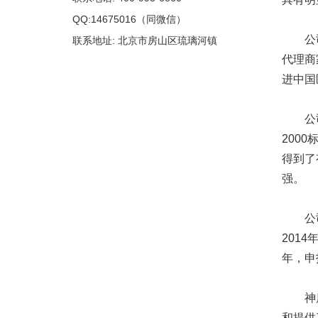
QQ:14675016（同微信）
公司以
联系地址: 北京市房山区琉璃河镇
代理商
进中国
公司于2
200
得到了
强。
公司历
201
年，申
神鹿公
和提供