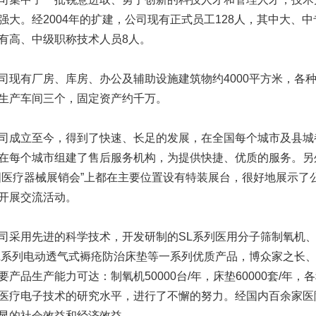
强大。经2004年的扩建，公司现有正式员工128人，其中大、中
有高、中级职称技术人员8人。
有厂房、库房、办公及辅助设施建筑物约4000平方米，各种
生产车间三个，固定资产约千万。
立至今，得到了快速、长足的发展，在全国每个城市及县城
在每个城市组建了售后服务机构，为提供快捷、优质的服务。另
国医疗器械展销会”上都在主要位置设有特装展台，很好地展示了
开展交流活动。
用先进的科学技术，开发研制的SL系列医用分子筛制氧机、
L系列电动透气式褥疮防治床垫等一系列优质产品，博众家之长
要产品生产能力可达：制氧机50000台/年，床垫60000套/年
医疗电子技术的研究水平，进行了不懈的努力。经国内百余家医
显的社会效益和经济效益。