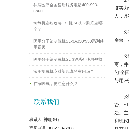
神鹿医疗全国售后服务电话400-993-
济实力
6860
人，具
制氧机选购攻略| 3L机/5L机？到底选哪
个？
公司现
余台，
医用分子筛制氧机SL-3A330/530系列使
用视频
公司成
医用分子筛制氧机SL-3W系列使用视频
商，并
家用制氧机应对新冠真的有用吗？
的“全
与用户
在家吸氧，要注意什么？
公司采
联系我们
管、S
处。主
联系人: 神鹿医疗
和现代
联系电话: 400-993-6860
具有明