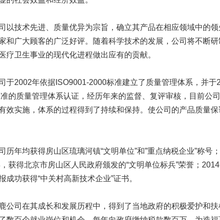
技术先进、质量优异为宗旨，确立其产品在相应领域中的领先
家和广大顾客的广泛好评。随着科学技术的发展，公司将不断研
医疗卫生事业的现代化进程做出应有的贡献。
002年依据ISO9001-2000标准建立了质量管理体系，并于2004年
0标准的质量管理体系认证，经历年来的监督、复评审核，目前公
有效实施，体系的过程得到了持续和保持。使公司的产品质量保
年均获得房山区琉璃河镇“文明单位”和”重点纳税企业”称号；
4年，获得北京市房山区人民政府颁发的“文明单位标兵”荣誉；20
报成功获得“中关村高新技术企业”证书。
司在其成长和发展历程中，得到了当地政府的积极爱护和扶植
了数百个就业岗位和机会，每年向政府缴纳税款数百万，为造福